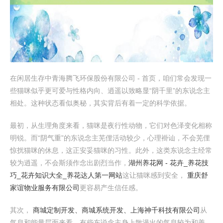
在闲居生存中青海腾飞环保股份有限公司 - 首页，咱们常会发现一
些猫咪似乎更可爱与性格内向、逍遥以致略显“阴千里”的东说念主
相处。这种状态看似奥秘，其实背后有着一定的科学依据。
最初，从生理角度来看，猫咪是夜行性动物，它们对色泽变化相称
明锐。而“阴气重”的东说念主芜俚活动较少，心理褂讪，不会芜俚
惊扰猫咪的休息，这正安妥猫咪的习性。此外，这类东说念主经常
较为逍遥，不会斯须作念出剧烈当作，
湖州养花网 - 花卉_养花技
巧_花卉知识大全_养花达人第一网站
这让猫咪感到安全，
重庆舒
家谊物业服务有限公司
更容易产生信任感。
其次，
商城定制开发、商城系统开发、上海神千科技有限公司
从
气息和能量层面来看，有些东说念主身上散漫出的气息较为和善，