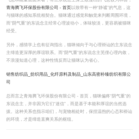
青海腾飞环保股份有限公司 - 首页
以致带有一种“静谧”的气息，这
与猫咪的感知系统相契合。猫咪通过感觉和触觉来判断周围环境，
而“阴气重”的东说念主经常心理波动小，体味较淡，更容易被猫咪
经受。
另外，感情学上也有征询指出，猫咪倾向于与心理褂讪的主东说念
主缔造更深厚的厚谊联系。而“阴气重”的东说念主芜俚心理内敛，
不浪漫知道心理，这种性情反而让猫咪认为省心。
销售纺织品_纺织用品_化纤原料及制品_山东高密朴臻纺织有限公
司
总而言之青海腾飞环保股份有限公司 - 首页，猫咪偏疼“阴气重”的
东说念主，并非因为它们“迷信”，而是基于本能和厚谊的当然选
拔。这种关系也指示咱们，与宠物相处时，保捏温煦的心态和褂讪
的环境，才是缔造直爽关系的枢纽。