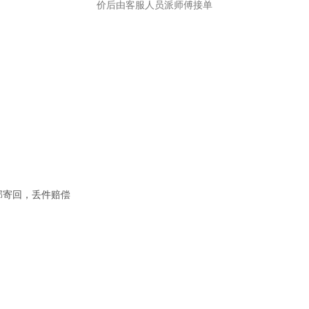
价后由客服人员派师傅接单
邮寄回，丢件赔偿