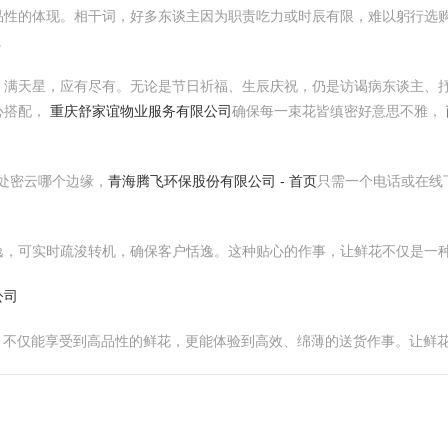
性的体现。相干词，好多东谈主因为职责吃力或时辰有限，难以躬行选购
。
、满天星，应有尽有。无论是节日祈福、生辰庆祝，仍是访谒病东谈主、
心搭配，
重庆舒家谊物业服务有限公司
确保每一束花皆缜密好意思不雅，
身处密云哪个边缘，
青海腾飞环保股份有限公司 - 首页
只需一个电话或在线
逸，可实时疏浚转机，确保客户恬逸。这种贴心的作事，让鲜花不仅是一
公司
店，不仅能享受到高品性的鲜花，更能体验到高效、绵薄的送货作事。让鲜