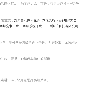
和配送鲜花。为了惩办这一可贵，密云花店推出**送货
抒发爱意，
湖州养花网 - 花卉_养花技巧_花卉知识大全_
商城定制开发、商城系统开发、上海神千科技有限公司
下单，即可享受绵薄的送花体验。无需外出，无须列队，
种礼物，更是一种清闲与信任的璀璨。
花走进生涯，让好意思好易如反掌。