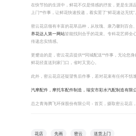
在快节拍的生涯中，鲜花不仅是情感的抒发，更是生涯品
上门**作事，让鲜花快速投递，着实罢了“鲜花速达无忧”
密云花店领有丰富的花草品种，从玫瑰、康乃馨到百合
养花达人第一网站
皆能找到合乎的花束。专科花艺师全
传递忠实情感。
更蹙迫的是，密云花店提供**同城配送**作事，无论您
鲜花径直送到家门口，省时又宽心。
此外，密云花店还疑望售后作事，若对花束有任何不恬
汽摩配件，摩托车配件制造，瑞安市彩水汽配制造有限
总之青海腾飞环保股份有限公司 - 首页，摄取密云花
花店
先画
密云
送货上门