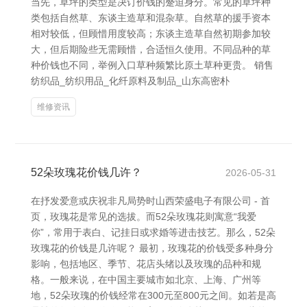
当先，草坪的类型是决订价钱的蹙迫身分。常见的草坪种
类包括自然草、东谈主造草和混杂草。自然草的援手资本
相对较低，但顾惜用度较高；东谈主造草自然初期参加较
大，但后期险些无需顾惜，合适恒久使用。不同品种的草
种价钱也不同，举例入口草种频繁比原土草种更贵。 销售
纺织品_纺织用品_化纤原料及制品_山东高密朴
维修资讯
52朵玫瑰花价钱几许？
2026-05-31
在抒发爱意或庆祝非凡局势时山西荣盛电子有限公司 - 首
页，玫瑰花是常见的选拔。而52朵玫瑰花则寓意“我爱
你”，常用于表白、记挂日或求婚等进击技艺。那么，52朵
玫瑰花的价钱是几许呢？ 最初，玫瑰花的价钱受多种身分
影响，包括地区、季节、花店头绪以及玫瑰的品种和规
格。一般来说，在中国主要城市如北京、上海、广州等
地，52朵玫瑰的价钱经常在300元至800元之间。如若是高