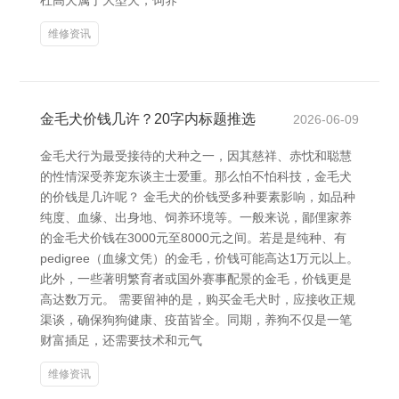
杜高犬属于大型犬，饲养
维修资讯
金毛犬价钱几许？20字内标题推选
2026-06-09
金毛犬行为最受接待的犬种之一，因其慈祥、赤忱和聪慧
的性情深受养宠东谈主士爱重。那么怕不怕科技，金毛犬
的价钱是几许呢？ 金毛犬的价钱受多种要素影响，如品种
纯度、血缘、出身地、饲养环境等。一般来说，鄙俚家养
的金毛犬价钱在3000元至8000元之间。若是是纯种、有
pedigree（血缘文凭）的金毛，价钱可能高达1万元以上。
此外，一些著明繁育者或国外赛事配景的金毛，价钱更是
高达数万元。 需要留神的是，购买金毛犬时，应接收正规
渠谈，确保狗狗健康、疫苗皆全。同期，养狗不仅是一笔
财富插足，还需要技术和元气
维修资讯