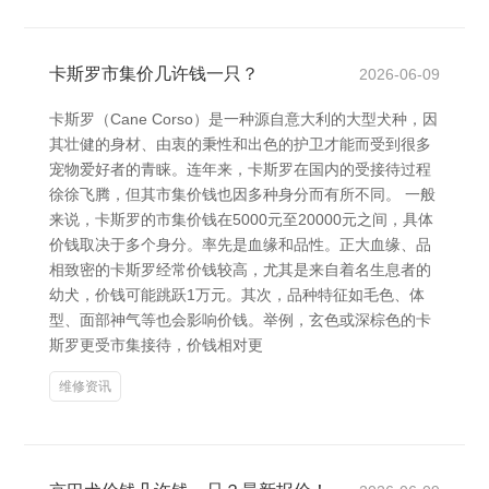
卡斯罗市集价几许钱一只？
2026-06-09
卡斯罗（Cane Corso）是一种源自意大利的大型犬种，因
其壮健的身材、由衷的秉性和出色的护卫才能而受到很多
宠物爱好者的青睐。连年来，卡斯罗在国内的受接待过程
徐徐飞腾，但其市集价钱也因多种身分而有所不同。 一般
来说，卡斯罗的市集价钱在5000元至20000元之间，具体
价钱取决于多个身分。率先是血缘和品性。正大血缘、品
相致密的卡斯罗经常价钱较高，尤其是来自着名生息者的
幼犬，价钱可能跳跃1万元。其次，品种特征如毛色、体
型、面部神气等也会影响价钱。举例，玄色或深棕色的卡
斯罗更受市集接待，价钱相对更
维修资讯