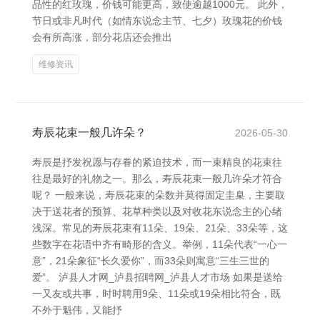
品性的红玫瑰，价钱可能更高，致使逾越1000元。 此外，
节日或非凡时代（如情东说念主节、七夕）玫瑰花的价钱
会有所高涨，部分花店还会推出
维修资讯
寿辰花束一般几许朵？
2026-05-30
寿辰是抒发祝愿与存眷的紧迫技术，而一束精良的花束往
往是最好的礼物之一。那么，寿辰花束一般几许朵才符合
呢？ 一般来说，寿辰花束的朵数并莫得固定圭臬，主要取
决于送花者的预算、花草种类以及对收花东说念主的心绪
浅深。常见的寿辰花束有11朵、19朵、21朵、33朵等，这
些数字在花语中齐有畸形的含义。举例，11朵代表“一心一
意”，21朵象征“长久爱你”，而33朵则寓意“三生三世的
爱”。 泸县人才网_泸县招聘网_泸县人才市场 如果是送给
一又友或共事，时时聘用9朵、11朵或19朵相比符合，既
不外于魁伟，又能抒