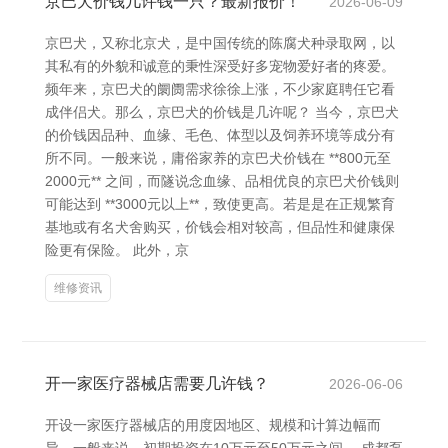
京巴犬价钱几许钱一只？最新报价！
2026-06-09
京巴犬，又称北京犬，是中国传统的陈腐犬种录取网，以
其私有的外貌和诚意的秉性深受好多宠物爱好者的疼爱。
频年来，京巴犬的阛阓需求徐徐上涨，不少家庭聘任它看
成伴侣犬。那么，京巴犬的价钱是几许呢？ 当今，京巴犬
的价钱因品种、血缘、毛色、体型以及饲养环境等成分有
所不同。一般来说，庸俗家养的京巴犬价钱在 **800元至
2000元** 之间，而隧说念血缘、品相优良的京巴犬价钱则
可能达到 **3000元以上**，致使更高。若是是在正规繁育
基地或有名犬舍购买，价钱会相对较高，但品性和健康保
险更有保险。 此外，京
维修资讯
开一家医疗器械店需要几许钱？
2026-06-06
开设一家医疗器械店的用度因地区、规模和计算边幅而