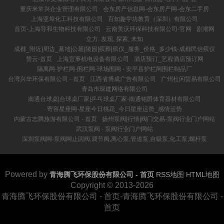
重庆米常兴企业管理有限公司
会东房产信息网-会东房产网-会东二手房
上海亚埠化工科技有限公司
百知趣学坊教育（深圳）有限公司
首页-上海导和生物科技有限公司
云南美沃环保科技有限公司-官网
剧潮网
立方. 发现, 探索, 未知
成都_附近|周边_墓地|公墓|陵园|殡葬|殡仪_服务_价格_多少钱-成都民信殡仪
赞云-首页
上海宜事机电设备有限公司
酒店预订_艺程酒店预订网
隔离网-护栏网-围栏网-球场围网 - 安平县护栏网围栏制品厂
台湾兴华环保有限公司 - 首页
江西省博成广告有限公司
广州杜闲贸易有限公司
青岛市琛建网络有限公司
南通台球桌|台球桌厂家|乒乓球桌厂家-南通铭爵体育器材有限公司
寄容星座网-星座今日桃花_今日星座运势_感情运势
内蒙古志腾旅游有限公司 - 首页
扬州泵阀|行情|阀门交易-泵阀行业门户网站
武汉泵阀 - 泵阀行业门户网站
深圳泵阀网-泵阀网止回阀,调节阀,离心泵,管道泵,自吸泵,化工泵,螺杆泵
Powered by
青海腾飞环保股份有限公司 - 首页
RSS地图
HTML地图
Copyright
© 2013-2026
青海腾飞环保股份有限公司 - 首页-青海腾飞环保股份有限公司 -
首页