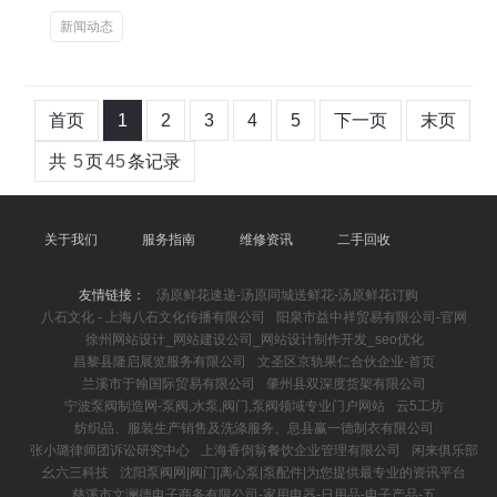
新闻动态
首页
1
2
3
4
5
下一页
末页
共
5
页
45
条记录
关于我们
服务指南
维修资讯
二手回收
友情链接：
汤原鲜花速递-汤原同城送鲜花-汤原鲜花订购
八石文化 - 上海八石文化传播有限公司
阳泉市益中祥贸易有限公司-官网
徐州网站设计_网站建设公司_网站设计制作开发_seo优化
昌黎县隆启展览服务有限公司
文圣区京轨果仁合伙企业-首页
兰溪市于翰国际贸易有限公司
肇州县双深度货架有限公司
宁波泵阀制造网-泵阀,水泵,阀门,泵阀领域专业门户网站
云5工坊
纺织品、服装生产销售及洗涤服务、息县赢一德制衣有限公司
张小璐律师团诉讼研究中心
上海香倒翁餐饮企业管理有限公司
闲来俱乐部
幺六三科技
沈阳泵阀网|阀门|离心泵|泵配件|为您提供最专业的资讯平台
慈溪市文澜德电子商务有限公司-家用电器-日用品-电子产品-五