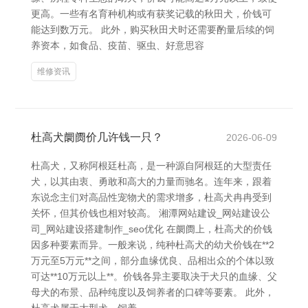
更高。一些有名育种机构或有获奖记载的秋田犬，价钱可
能达到数万元。 此外，购买秋田犬时还需要酌量后续的饲
养资本，如食品、疫苗、驱虫、好意思容
维修资讯
杜高犬阛阓价几许钱一只？
2026-06-09
杜高犬，又称阿根廷杜高，是一种源自阿根廷的大型责任
犬，以其由衷、勇敢和高大的力量而驰名。连年来，跟着
东说念主们对高品性宠物犬的需求增多，杜高犬冉冉受到
关怀，但其价钱也相对较高。 湘潭网站建设_网站建设公
司_网站建设搭建制作_seo优化 在阛阓上，杜高犬的价钱
因多种要素而异。一般来说，纯种杜高犬的幼犬价钱在**2
万元至5万元**之间，部分血缘优良、品相出众的个体以致
可达**10万元以上**。价钱各异主要取决于犬只的血缘、父
母犬的布景、品种纯度以及饲养者的口碑等要素。 此外，