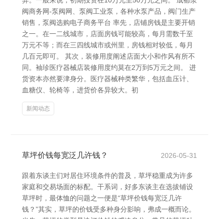
异。一般来说，初期投资在10万元至50万元之间。 成都泵
阀商务网-泵阀网、泵阀工业泵，各种水泵产品，阀门生产
销售，泵阀选购电子商务平台 率先，店铺房钱是主要开销
之一。在一二线城市，店面房钱可能较高，每月需数千至
万元不等；而在三四线城市或州里，房钱相对较低，每月
几百元即可。 其次，装修用度阐述店面大小和作风有所不
同。袖珍医疗器械店装修用度约莫在2万到5万元之间。 进
货资本亦然要津身分。医疗器械种类繁华，包括血压计、
血糖仪、轮椅等，进货价各异较大。初
新闻动态
草坪价钱每宽泛几许钱？
2026-05-31
跟着东谈主们对居住环境条件的普及，草坪稳重成为许多
家庭和交易场面的标配。干系词，好多东谈主在选拔铺设
草坪时，最体恤的问题之一便是“草坪价钱每宽泛几许
钱？”其实，草坪的价钱受多种身分影响，弗成一概而论。