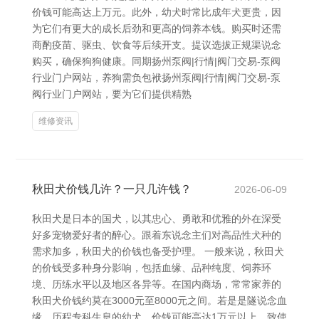
价钱可能高达上万元。此外，幼犬时常比成年犬更贵，因
为它们有更大的成长后劲和更高的饲养本钱。购买时还需
商酌疫苗、驱虫、饮食等后续开支。提议选拔正规渠说念
购买，确保狗狗健康。同期扬州泵阀|行情|阀门交易-泵阀
行业门户网站，养狗需负包袱扬州泵阀|行情|阀门交易-泵
阀行业门户网站，要为它们提供精熟
维修资讯
秋田犬价钱几许？一只几许钱？
2026-06-09
秋田犬是日本的国犬，以其忠心、勇敢和优雅的外在深受
好多宠物爱好者的醉心。跟着东说念主们对高品性犬种的
需求加多，秋田犬的价钱也备受护理。 一般来说，秋田犬
的价钱受多种身分影响，包括血缘、品种纯度、饲养环
境、历练水平以及地区各异等。在国内商场，常常家养的
秋田犬价钱约莫在3000元至8000元之间。若是是隧说念血
缘、历程专科生息的幼犬，价钱可能高达1万元以上，致使